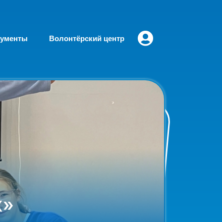
кументы
Волонтёрский центр
х»