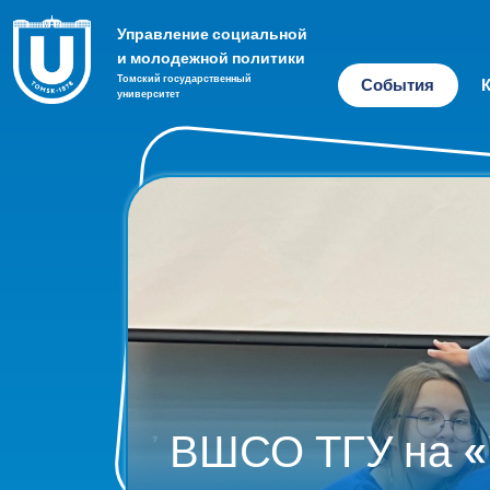
Управление социальной
и молодежной политики
Томский государственный
События
университет
ВШСО ТГУ на «